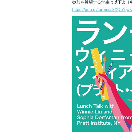
参加を希望する学生は以下より
https://goo.gl/forms/Ji9XQqYjw